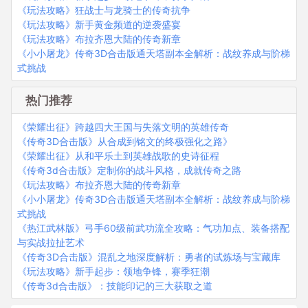
《玩法攻略》狂战士与龙骑士的传奇抗争
《玩法攻略》新手黄金频道的逆袭盛宴
《玩法攻略》布拉齐恩大陆的传奇新章
《小小屠龙》传奇3D合击版通天塔副本全解析：战纹养成与阶梯
式挑战
热门推荐
《荣耀出征》跨越四大王国与失落文明的英雄传奇
《传奇3D合击版》从合成到铭文的终极强化之路》
《荣耀出征》从和平乐土到英雄战歌的史诗征程
《传奇3d合击版》定制你的战斗风格，成就传奇之路
《玩法攻略》布拉齐恩大陆的传奇新章
《小小屠龙》传奇3D合击版通天塔副本全解析：战纹养成与阶梯
式挑战
《热江武林版》弓手60级前武功流全攻略：气功加点、装备搭配
与实战拉扯艺术
《传奇3D合击版》混乱之地深度解析：勇者的试炼场与宝藏库
《玩法攻略》新手起步：领地争锋，赛季狂潮
《传奇3d合击版》：技能印记的三大获取之道