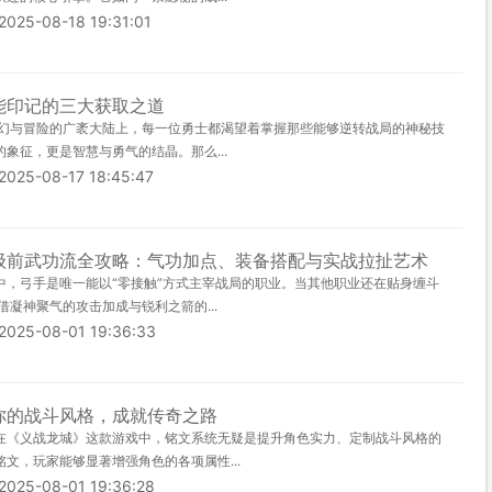
-08-18 19:31:01
能印记的三大获取之道
奇幻与冒险的广袤大陆上，每一位勇士都渴望着掌握那些能够逆转战局的神秘技
象征，更是智慧与勇气的结晶。那么...
-08-17 18:45:47
级前武功流全攻略：气功加点、装备搭配与实战拉扯艺术
中，弓手是唯一能以“零接触”方式主宰战局的职业。当其他职业还在贴身缠斗
借凝神聚气的攻击加成与锐利之箭的...
-08-01 19:36:33
你的战斗风格，成就传奇之路
在《义战龙城》这款游戏中，铭文系统无疑是提升角色实力、定制战斗风格的
文，玩家能够显著增强角色的各项属性...
-08-01 19:36:28