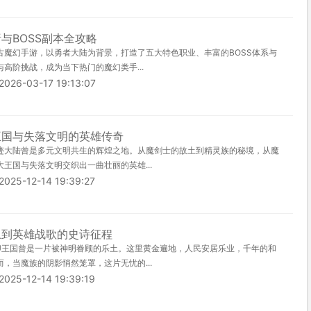
与BOSS副本全攻略
古魔幻手游，以勇者大陆为背景，打造了五大特色职业、丰富的BOSS体系与
高阶挑战，成为当下热门的魔幻类手...
-03-17 19:13:07
王国与失落文明的英雄传奇
迹大陆曾是多元文明共生的辉煌之地。从魔剑士的故土到精灵族的秘境，从魔
王国与失落文明交织出一曲壮丽的英雄...
-12-14 19:39:27
土到英雄战歌的史诗征程
U王国曾是一片被神明眷顾的乐土。这里黄金遍地，人民安居乐业，千年的和
，当魔族的阴影悄然笼罩，这片无忧的...
-12-14 19:39:19