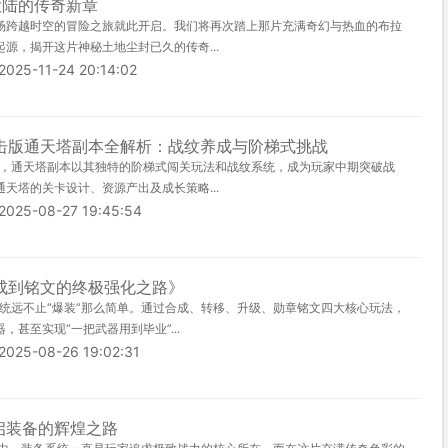
大陆的传奇新章
场跨越时空的冒险之旅就此开启。我们将再次踏上那片充满奇幻与热血的布拉
源，揭开这片神秘土地尘封已久的传奇...
-11-24 20:14:02
击版通天塔副本全解析：战纹养成与阶梯式挑战
中，通天塔副本以其独特的阶梯式闯关玩法和战纹系统，成为玩家中期突破战
天塔的关卡设计、资源产出及成长策略...
-08-27 19:45:54
成到铭文的终极强化之路》
统远不止“爆装”那么简单。通过合成、转移、升级、勋章铭文四大核心玩法，
甚至实现“一把武器用到毕业”...
-08-26 19:02:31
启装备的辉煌之路