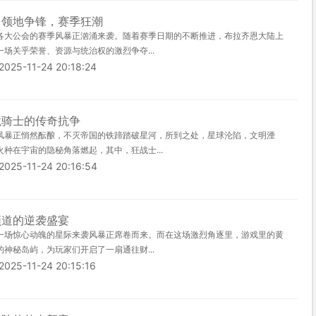
：领地争锋，赛季狂潮
各大公会的赛季风暴正汹涌来袭。随着赛季日期的不断推进，布拉齐恩大陆上
场关乎荣誉、资源与统治权的激烈争夺...
-11-24 20:18:24
龙骑士的传奇抗争
风暴正悄然酝酿，不灭帝国的铁蹄踏破星河，所到之处，星球沦陷，文明湮
种在宇宙的隐秘角落燃起，其中，狂战士...
-11-24 20:16:54
频道的逆袭盛宴
一场惊心动魄的星际来袭风暴正席卷而来。而在这场激烈角逐里，游戏里的黄
神秘岛屿，为玩家们开启了一扇通往财...
-11-24 20:15:16