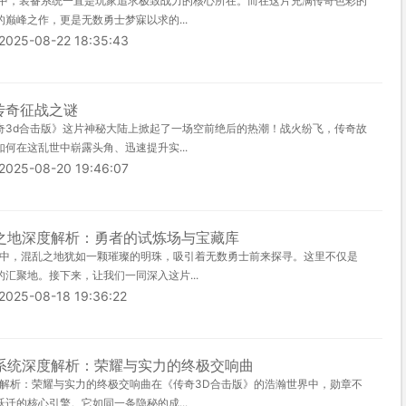
界中，装备系统一直是玩家追求极致战力的核心所在。而在这片充满传奇色彩的
巅峰之作，更是无数勇士梦寐以求的...
-08-22 18:35:43
传奇征战之谜
奇3d合击版》这片神秘大陆上掀起了一场空前绝后的热潮！战火纷飞，传奇故
何在这乱世中崭露头角、迅速提升实...
-08-20 19:46:07
之地深度解析：勇者的试炼场与宝藏库
界中，混乱之地犹如一颗璀璨的明珠，吸引着无数勇士前来探寻。这里不仅是
汇聚地。接下来，让我们一同深入这片...
-08-18 19:36:22
系统深度解析：荣耀与实力的终极交响曲
度解析：荣耀与实力的终极交响曲在《传奇3D合击版》的浩瀚世界中，勋章不
迁的核心引擎。它如同一条隐秘的成...