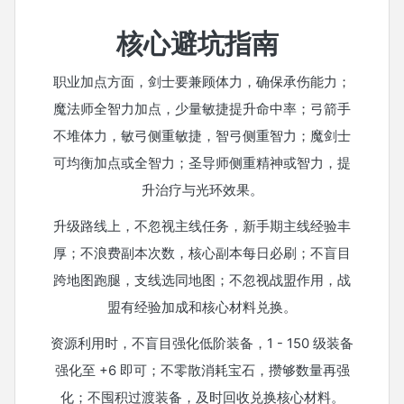
核心避坑指南
职业加点方面，剑士要兼顾体力，确保承伤能力；
魔法师全智力加点，少量敏捷提升命中率；弓箭手
不堆体力，敏弓侧重敏捷，智弓侧重智力；魔剑士
可均衡加点或全智力；圣导师侧重精神或智力，提
升治疗与光环效果。
升级路线上，不忽视主线任务，新手期主线经验丰
厚；不浪费副本次数，核心副本每日必刷；不盲目
跨地图跑腿，支线选同地图；不忽视战盟作用，战
盟有经验加成和核心材料兑换。
资源利用时，不盲目强化低阶装备，1 - 150 级装备
强化至 +6 即可；不零散消耗宝石，攒够数量再强
化；不囤积过渡装备，及时回收兑换核心材料。